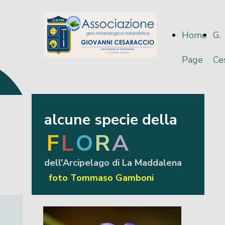
Home
G.
Page
Ce
alcune specie della
F
L
O
R
A
dell'Arcipelago di La Maddalena
foto Tommaso Gamboni